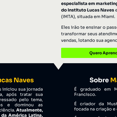
especialista em marketing
do Instituto Lucas Naves
e
(IMTA), situada em Miami.
Eles irão te ensinar o pas
transformar seus atendim
vendas, lotando sua agend
Quero Aprend
ucas Naves
Sobre
Ma
 iniciou sua jornada
É graduado em Ma
a, após tratar sua
Francisco.
ressado pelo tema,
É criador da Must
tos e dominou as
focada na criação e
ciência.
Atualmente,
 da América Latina,