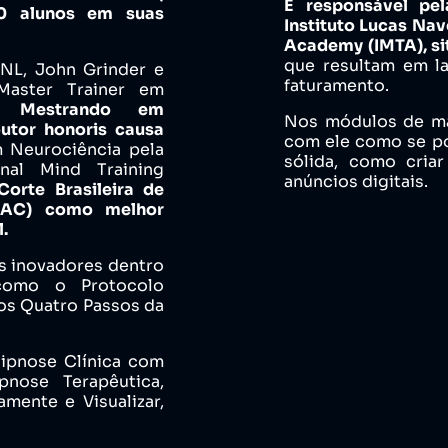
É responsável pe
0 alunos em suas
Instituto Lucas Nav
Academy (IMTA), si
que resultam em l
NL, John Grinder e
faturamento.
Master Trainer em
a.
Mestrando em
Nos módulos de mar
outor honoris causa
com ele como se po
Neurociência pela
sólida, como cria
nal Mind Training
anúncios digitais.
Corte Brasileira de
BLAC) como melhor
.
s inovadores dentro
 como o Protocolo
os Quatro Passos da
ipnose Clínica com
nose Terapêutica,
mente e Visualizar,