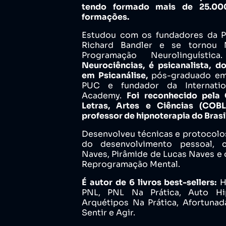
tendo formado mais de 25.00
formações.
Estudou com os fundadores da P
Richard Bandler e se tornou 
Programação Neurolinguístic
Neurociências, é psicanalista, d
em Psicanálise,
pós-graduado em 
PUC e fundador da Internatio
Academy.
Foi reconhecido pela 
Letras, Artes e Ciências (CO
professor de hipnoterapia do Brasil
Desenvolveu técnicas e protocolo
do desenvolvimento pessoal,
Naves, Pirâmide de Lucas Naves e 
Reprogramação Mental.
É autor de 6 livros best-sellers:
H
PNL, PNL Na Prática, Auto Hip
Arquétipos Na Prática, Afortunada
Sentir e Agir.