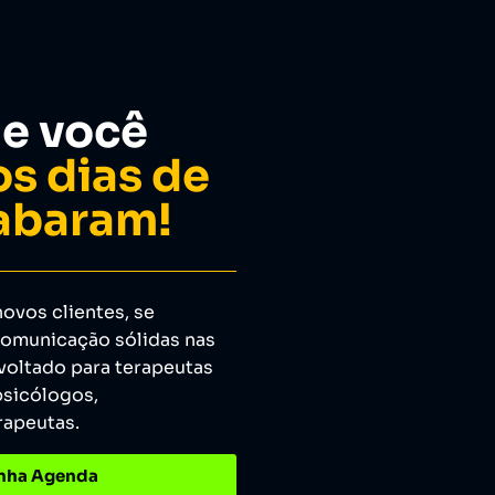
e você
s dias de
abaram!
novos clientes, se
comunicação sólidas nas
 voltado para terapeutas
psicólogos,
rapeutas.
inha Agenda