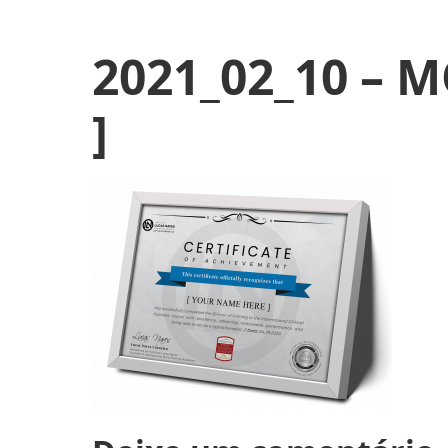
2021_02_10 – 
]