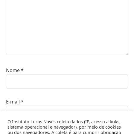
Nome
*
E-mail
*
O Instituto Lucas Naves coleta dados (IP, acesso a links,
sistema operacional e navegador), por meio de cookies
ou dos navegadores. A coleta é para cumprir obrigação
Site