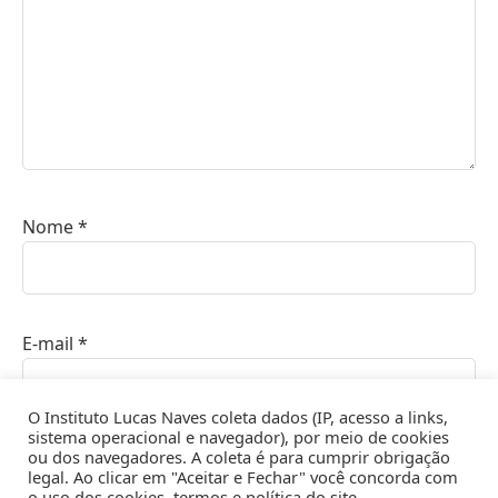
Nome
*
E-mail
*
O Instituto Lucas Naves coleta dados (IP, acesso a links,
sistema operacional e navegador), por meio de cookies
ou dos navegadores. A coleta é para cumprir obrigação
Site
legal. Ao clicar em "Aceitar e Fechar" você concorda com
o uso dos cookies, termos e política do site.