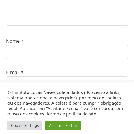
Nome
*
E-mail
*
O Instituto Lucas Naves coleta dados (IP, acesso a links,
sistema operacional e navegador), por meio de cookies
ou dos navegadores. A coleta é para cumprir obrigação
Site
legal. Ao clicar em "Aceitar e Fechar" você concorda com
o uso dos cookies, termos e política do site.
Cookie Settings
Aceitar e Fechar