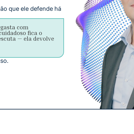
ão que ele defende há 
 gasta com
cuidadoso fica o
escuta — ela devolve
sso.