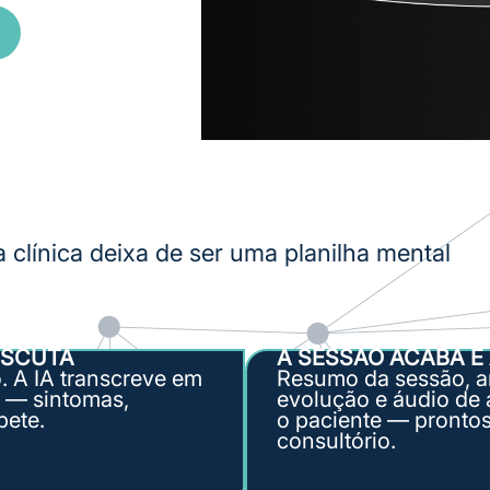
 clínica deixa de 
ser uma planilha mental
ESCUTA
A SESSÃO ACABA E
o. A IA transcreve em
Resumo da sessão, a
a — sintomas,
evolução e áudio de 
pete.
o paciente — prontos
consultório.