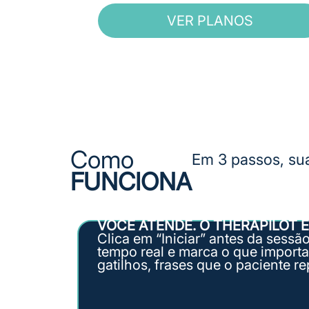
VER PLANOS
Como
Em 3 passos, sua
FUNCIONA
VOCÊ ATENDE. O THERAPILOT 
Clica em “Iniciar” antes da sessã
tempo real e marca o que import
gatilhos, frases que o paciente re