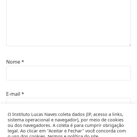
Nome
*
E-mail
*
O Instituto Lucas Naves coleta dados (IP, acesso a links,
sistema operacional e navegador), por meio de cookies
ou dos navegadores. A coleta é para cumprir obrigação
Site
legal. Ao clicar em "Aceitar e Fechar" você concorda com
o uso dos cookies, termos e política do site.