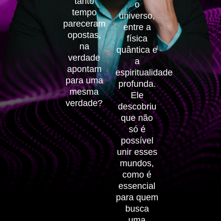
tanto
o
tempo
universo,
pareceram
entre a
opostas,
física
na
quântica e
verdade
a
apontam
espiritualidade
para uma
profunda.
mesma
Ele
verdade?
descobriu
que não
só é
possível
unir esses
mundos,
como é
essencial
para quem
busca
uma