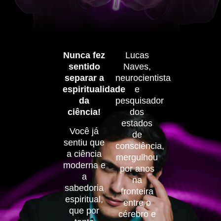
Nunca fez
Lucas
sentido
Naves,
separar a
neurocientista
espiritualidade
e
da
pesquisador
ciência!
dos
estados
Você já
de
sentiu que
consciência,
a ciência
mergulhou
moderna e
por anos
a
na
sabedoria
fronteira
espiritual,
entre o
que por
cérebro e