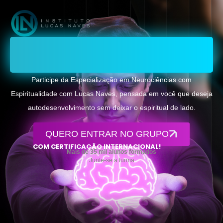
Tudo o que você precisa para ter acesso
ao melhor método científico e espiritual
para desbloquear sua realidade!
Participe da Especialização em Neurociências com
Espiritualidade com Lucas Naves, pensada em você que deseja
autodesenvolvimento sem deixar o espiritual de lado.
QUERO ENTRAR NO GRUPO
COM CERTIFICAÇÃO INTERNACIONAL!
Mais de 35 mil alunos formados
Junte-se a turma