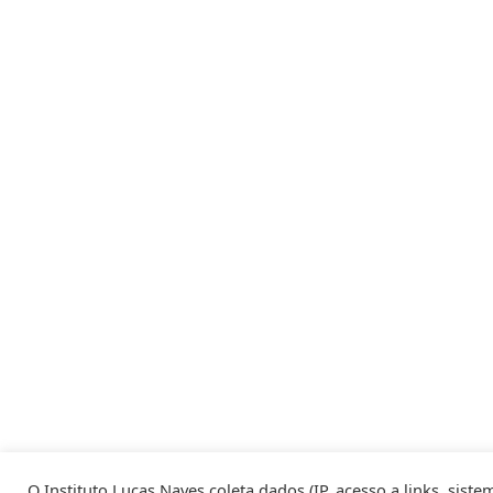
O Instituto Lucas Naves coleta dados (IP, acesso a links, sis