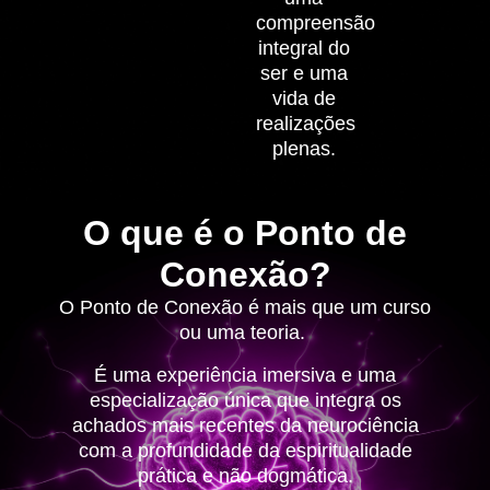
compreensão
integral do
ser e uma
vida de
realizações
plenas.
O que é o Ponto de
Conexão?
O Ponto de Conexão é mais que um curso
ou uma teoria.
É uma experiência imersiva e uma
especialização única que integra os
achados mais recentes da neurociência
com a profundidade da espiritualidade
prática e não dogmática.