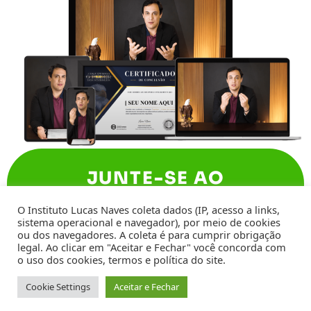
JUNTE-SE AO
GRUPO VIP
O Instituto Lucas Naves coleta dados (IP, acesso a links,
sistema operacional e navegador), por meio de cookies
ou dos navegadores. A coleta é para cumprir obrigação
legal. Ao clicar em "Aceitar e Fechar" você concorda com
o uso dos cookies, termos e política do site.
Instituto Lucas Naves LTDA - CNPJ
28.681.968/0001-40
Cookie Settings
Aceitar e Fechar