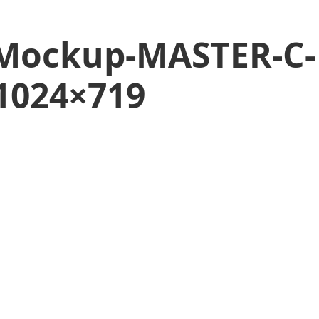
-Mockup-MASTER-C-
1024×719